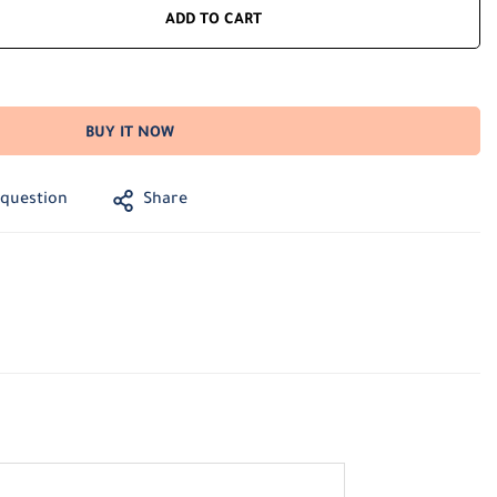
ADD TO CART
BUY IT NOW
 question
Share