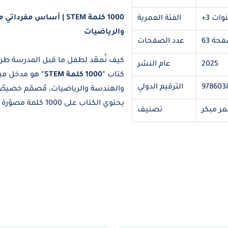
1000 كلمة STEM | أساس 
سنوات
الفئة العمرية
والرياضيات
 صفحة
عدد الصفحات
كيف نُمهّد لطفل ما قبل المدرسة طريقً
2025
عام النشر
كتاب
"1000 كلمة STEM"
هو مدخل مبكر
978603
الترقيم الدولي
والهندسة والرياضيات، مُصمّم خصيصًا للأطفال م
مر مبكر
تصنيف
الأساسية بلغة بسيطة ورسومات ملونة
الكلمات بالأشياء من حولهم وفهم الع
كما أنه يحتوي على 29 موضوع
كتاب مثالي لبناء قاعدة لغوية قوية و
الطفولة المبكرة.
محتوى الكتاب:
العلوم (Science):