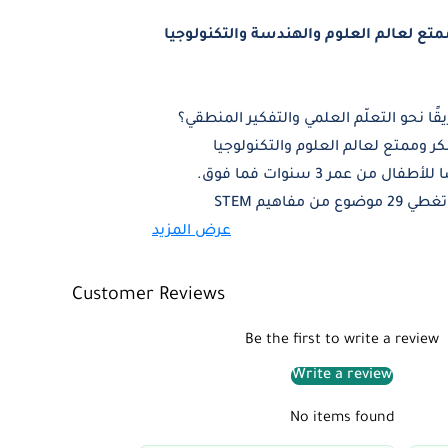
مفرداتي ممتع لعالم العلوم والهندسة والتكنولوجيا
ا نحو التعلّم العلمي والتفكير المنطقي؟
 وممتع لعالم العلوم والتكنولوجيا
ن عمر 3 سنوات فما فوق.
يحتوي الكتاب على 1000 كلمة مصوّرة تغطي 29 موضوع من مفاهيم STEM
 جذابة، مما يساعد الأطفال على ربط
عرض المزيد
الم بطريقة منهجية وتحفيزية.
Customer Reviews
تعزيز الفضول العلمي لدى الصغار في مرحلة
Be the first to write a review
Write a review
No items found